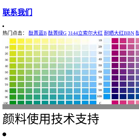
联系我们
热门点击：
酞菁蓝B
酞菁绿G
3144立索尔大红
耐晒大红BBN
颜料使用技术支持