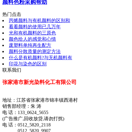
颜料色粉采购帮助
热门点击
丙烯颜料与有机颜料的区别和
看看颜料的使用已几万年
光和有机颜料的三原色
颜色给人的感觉和心情
废塑料单纯再生配方
颜料分散质量的测定方法
什么是有机颜料?与无机颜料有
印花与染色的区别
联系我们
张家港市新光染料化工有限公司
地址：江苏省张家港市锦丰镇西港村
销售部经理：朱 涛
电 话：133_0624_5655
(广告推广,回收放贷,请勿打扰)
电 话：0512_5820_2118
0512_5820_9907