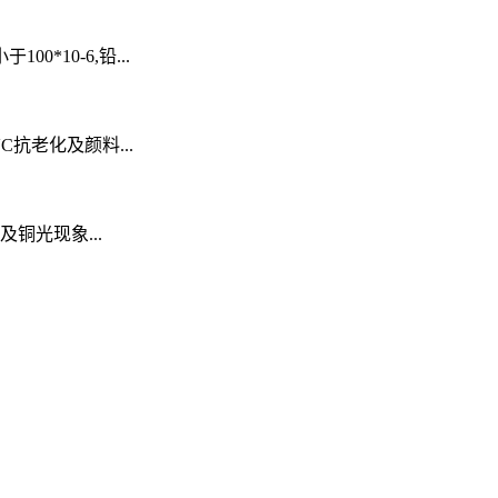
*10-6,铅...
抗老化及颜料...
铜光现象...