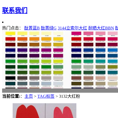
联系我们
热门点击：
酞菁蓝B
酞菁绿G
3144立索尔大红
耐晒大红BBN
当前位置:
：
主页
>
TAG标签
> 3132大红粉