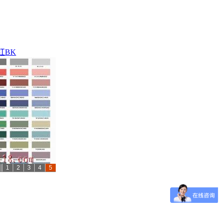
红BK
1
2
3
4
5