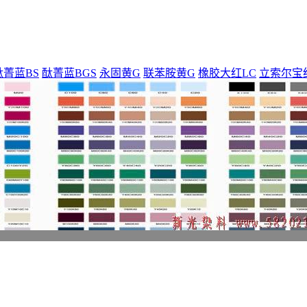
酞菁蓝BS
酞菁蓝BGS
永固黄G
联苯胺黄G
橡胶大红LC
立索尔宝