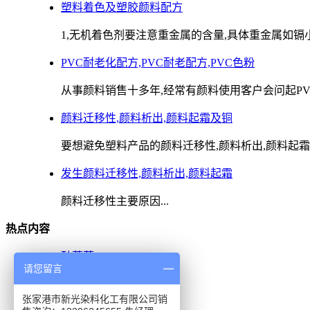
塑料着色及塑胶颜料配方
1,无机着色剂要注意重金属的含量,具体重金属如镉小于100
PVC耐老化配方,PVC耐老配方,PVC色粉
从事颜料销售十多年,经常有颜料使用客户会问起PVC
颜料迁移性,颜料析出,颜料起霜及铜
要想避免塑料产品的颜料迁移性,颜料析出,颜料起霜及
发生颜料迁移性,颜料析出,颜料起霜
颜料迁移性主要原因...
热点内容
酞菁蓝B
请您留言
酞菁蓝BS
酞菁蓝BGS
张家港市新光染料化工有限公司销
酞菁绿G